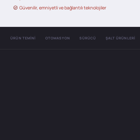
Güvenilir, emniyetli ve bağlantılı teknolojiler
ÜRÜN TEMINI
OTOMASYON
SÜRÜCÜ
ŞALT ÜRÜNLERI