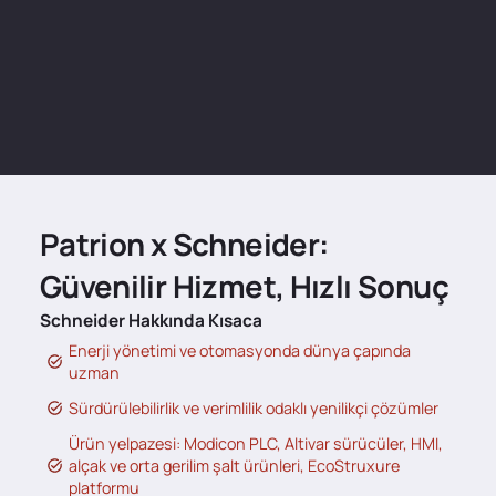
Patrion x Schneider:
Güvenilir Hizmet, Hızlı Sonuç
Schneider Hakkında Kısaca
Enerji yönetimi ve otomasyonda dünya çapında
uzman
Sürdürülebilirlik ve verimlilik odaklı yenilikçi çözümler
Ürün yelpazesi: Modicon PLC, Altivar sürücüler, HMI,
alçak ve orta gerilim şalt ürünleri, EcoStruxure
platformu