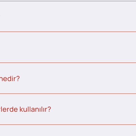
?
nedir?
erde kullanılır?