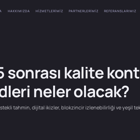
A
HAKKIMIZDA
HIZMETLERIMIZ
PARTNERLERIMIZ
REFERANSLARIMIZ
 sonrası kalite kont
dleri neler olacak?
ekli tahmin, dijital ikizler, blokzincir izlenebilirliği ve yeşil t