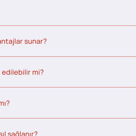
ntajlar sunar?
edilebilir mi?
 mı?
ıl sağlanır?