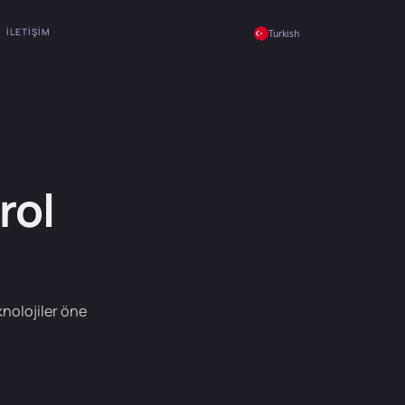
İLETIŞIM
Turkish
rol
eknolojiler öne