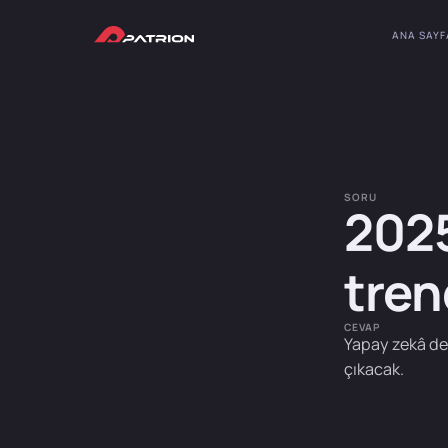
ANA SAYF
SORU
2025
tren
CEVAP
Yapay zekâ dest
çıkacak.