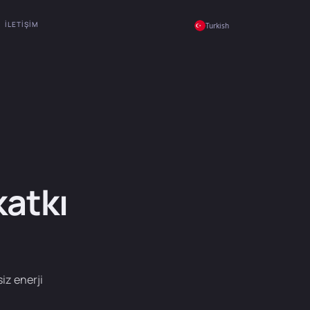
İLETIŞIM
Turkish
katkı
iz enerji