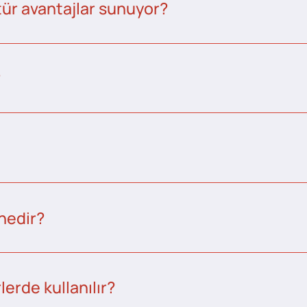
tür avantajlar sunuyor?
?
nedir?
erde kullanılır?