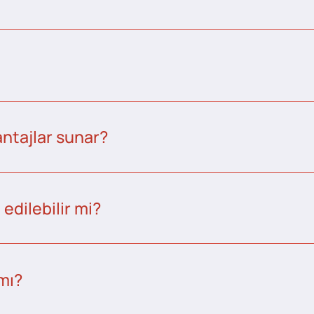
ntajlar sunar?
edilebilir mi?
 mı?