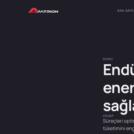
ANA SAYF
SORU
Endü
ener
sağl
CEVAP
Süreçleri opti
tüketimini eng