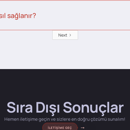
ıl sağlanır?
Next
Sıra Dışı Sonuçlar
Hemen iletişime geçin ve sizlere en doğru çözümü sunalım!
İLETIŞIME GEÇ