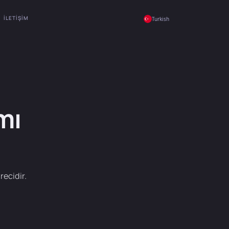
İLETIŞIM
Turkish
mı
recidir.