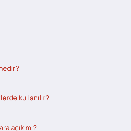
?
nedir?
erde kullanılır?
ara açık mı?