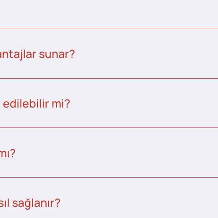
ntajlar sunar?
edilebilir mi?
 mı?
ıl sağlanır?