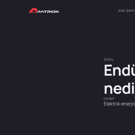
ANA SAYF
SORU
Endü
nedi
CEVAP
Elektrik enerj