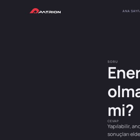
ANA SAYF
SORU
Ener
olma
mi?
CEVAP
Yapılabilir, an
sonuçları elde 