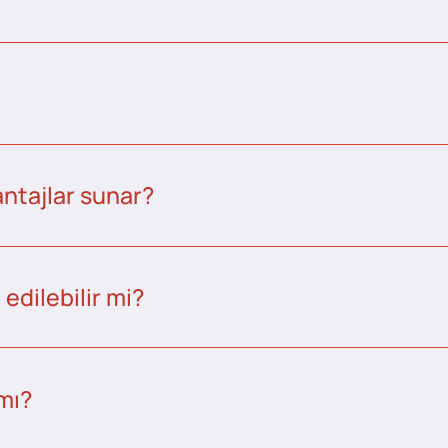
ntajlar sunar?
edilebilir mi?
 mı?