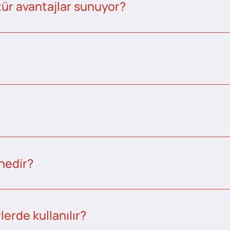
tür avantajlar sunuyor?
?
nedir?
erde kullanılır?