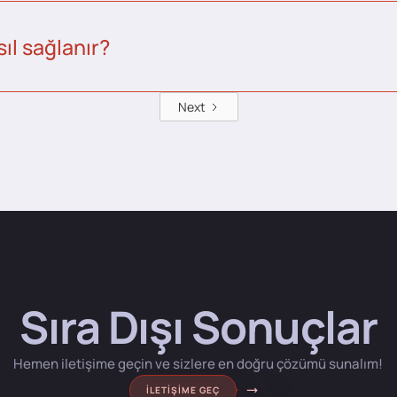
ıl sağlanır?
Next
Sıra Dışı Sonuçlar
Hemen iletişime geçin ve sizlere en doğru çözümü sunalım!
İLETIŞIME GEÇ