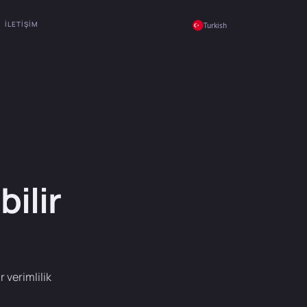
İLETIŞIM
Turkish
ilir
 verimlilik