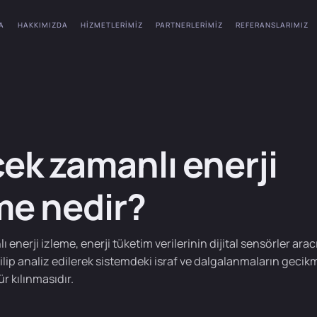
A
HAKKIMIZDA
HIZMETLERIMIZ
PARTNERLERIMIZ
REFERANSLARIMIZ
ek zamanlı enerji
me nedir?
enerji izleme, enerji tüketim verilerinin dijital sensörler aracı
lip analiz edilerek sistemdeki israf ve dalgalanmaların gecikm
r kılınmasıdır.