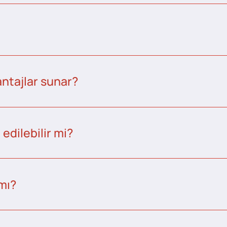
ntajlar sunar?
edilebilir mi?
 mı?