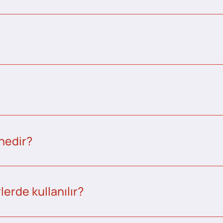
?
nedir?
erde kullanılır?