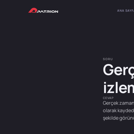
ANA SAYF
SORU
Gerç
izle
CEVAP
Gerçek zamanlı 
olarak kaydedi
şekilde görünü