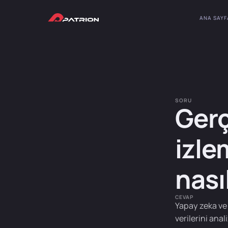
ANA SAYF
SORU
Gerç
izle
nası
CEVAP
Yapay zeka ve
verilerini ana