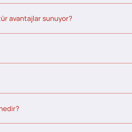
tür avantajlar sunuyor?
?
nedir?