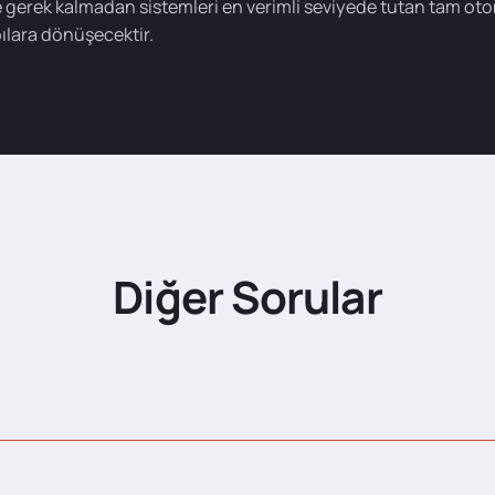
gerek kalmadan sistemleri en verimli seviyede tutan tam ot
lara dönüşecektir.
Diğer Sorular