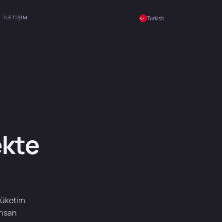
İLETIŞIM
Turkish
ekte
tüketim
insan