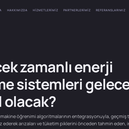
A
HAKKIMIZDA
HIZMETLERIMIZ
PARTNERLERIMIZ
REFERANSLARIMIZ
ek zamanlı enerji
me sistemleri gelec
l olacak?
 makine öğrenimi algoritmalarının entegrasyonuyla, geçmiş 
liz ederek arızaları ve tüketim piklerini önceden tahmin eden, 