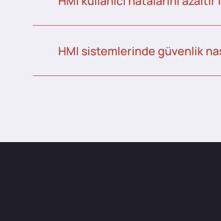
HMI kullanıcı hatalarını azaltır
HMI sistemlerinde güvenlik nas