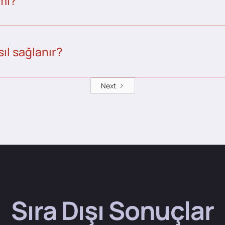
 mı?
ıl sağlanır?
Next
Sıra Dışı Sonuçlar