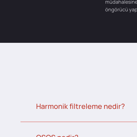
müdahalesine 
öngörücü yapı
Harmonik filtreleme nedir?