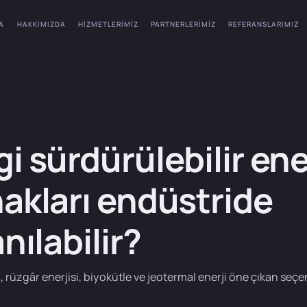
A
HAKKIMIZDA
HIZMETLERIMIZ
PARTNERLERIMIZ
REFERANSLARIMIZ
i sürdürülebilir ene
akları endüstride
nılabilir?
, rüzgâr enerjisi, biyokütle ve jeotermal enerji öne çıkan seçe