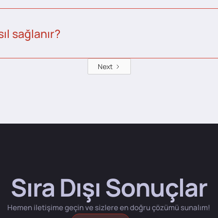
ıl sağlanır?
Next
Sıra Dışı Sonuçlar
Hemen iletişime geçin ve sizlere en doğru çözümü sunalım!