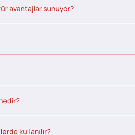
tür avantajlar sunuyor?
?
nedir?
erde kullanılır?