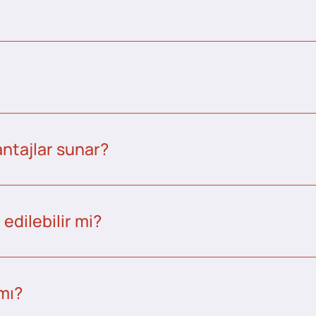
ntajlar sunar?
edilebilir mi?
 mı?