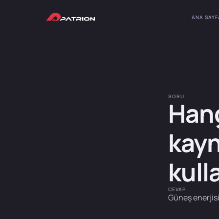
ANA SAYF
SORU
Hang
kayn
kulla
CEVAP
Güneş enerjisi