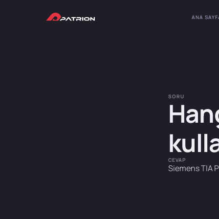
ANA SAYF
SORU
Hang
kull
CEVAP
Siemens TIA P