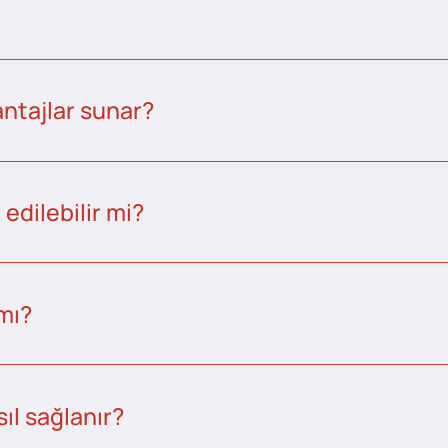
ntajlar sunar?
edilebilir mi?
 mı?
ıl sağlanır?