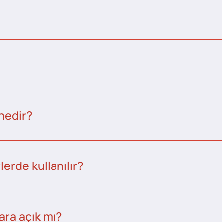
?
nedir?
erde kullanılır?
ara açık mı?