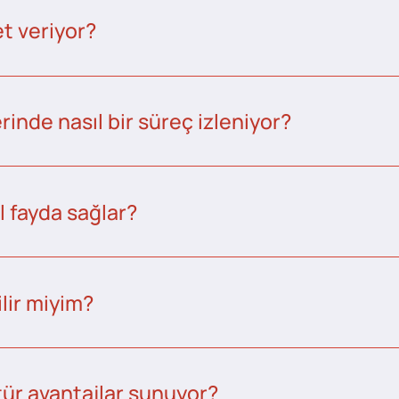
t veriyor?
inde nasıl bir süreç izleniyor?
l fayda sağlar?
lir miyim?
tür avantajlar sunuyor?