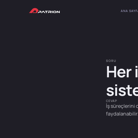
ANA SAYF
SORU
Her 
sist
CEVAP
İş süreçlerin
faydalanabilir