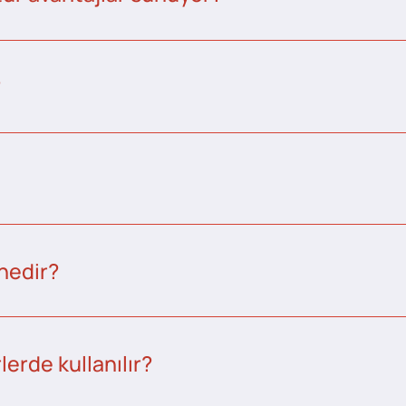
?
nedir?
erde kullanılır?