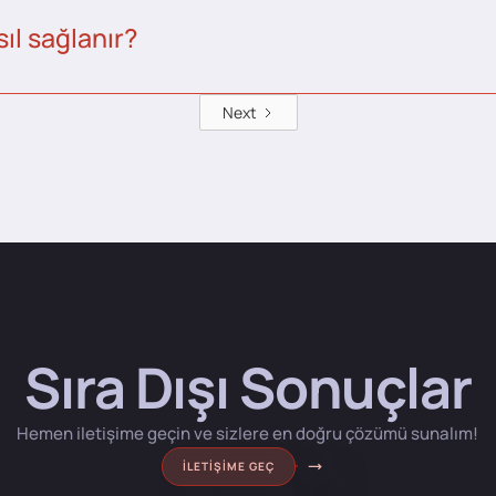
ıl sağlanır?
Next
Sıra Dışı Sonuçlar
Hemen iletişime geçin ve sizlere en doğru çözümü sunalım!
İLETIŞIME GEÇ