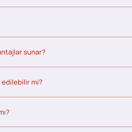
ntajlar sunar?
edilebilir mi?
 mı?