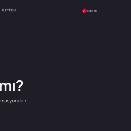
İLETIŞIM
Turkish
 mı?
 otomasyondan