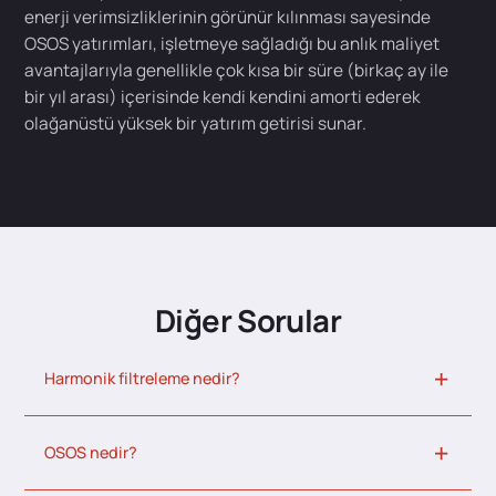
enerji verimsizliklerinin görünür kılınması sayesinde
OSOS yatırımları, işletmeye sağladığı bu anlık maliyet
avantajlarıyla genellikle çok kısa bir süre (birkaç ay ile
bir yıl arası) içerisinde kendi kendini amorti ederek
olağanüstü yüksek bir yatırım getirisi sunar.
Diğer Sorular
Harmonik filtreleme nedir?
OSOS nedir?