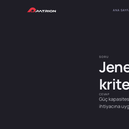
ANA SAYF
SORU
Jene
krit
CEVAP
Güç kapasitesi
ihtiyacına uyg