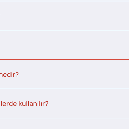
?
nedir?
erde kullanılır?