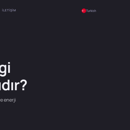
İLETIŞIM
Turkish
gi
ıdır?
e enerji