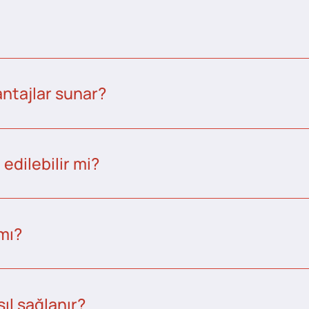
ntajlar sunar?
edilebilir mi?
 mı?
ıl sağlanır?