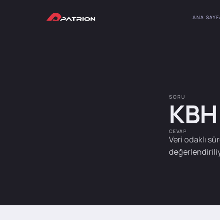
ANA SAYF
SORU
KBH 
CEVAP
Veri odaklı sü
değerlendiriliy