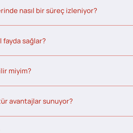
inde nasıl bir süreç izleniyor?
l fayda sağlar?
lir miyim?
tür avantajlar sunuyor?
?