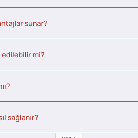
ntajlar sunar?
edilebilir mi?
 mı?
ıl sağlanır?