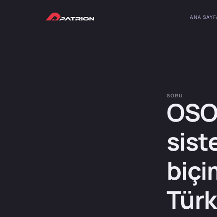
ANA SAYF
SORU
OSO
sist
biçi
Türk