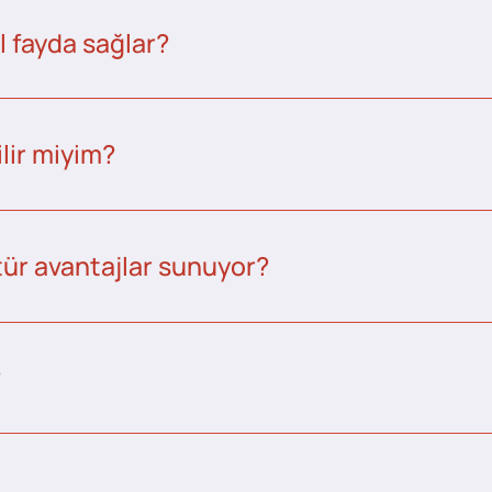
l fayda sağlar?
lir miyim?
tür avantajlar sunuyor?
?