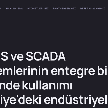
A
HAKKIMIZDA
HIZMETLERIMIZ
PARTNERLERIMIZ
REFERANSLARIMIZ
S ve SCADA
emlerinin entegre bi
mde kullanımı
iye'deki endüstriyel