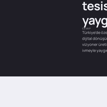
tesi
yayg
CEVAP
Türkiye'de özel
dijital dönüşü
vizyoner üreti
ivmeyle yaygı