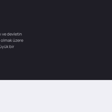
ı ve devletin
a olmak üzere
büyük bir