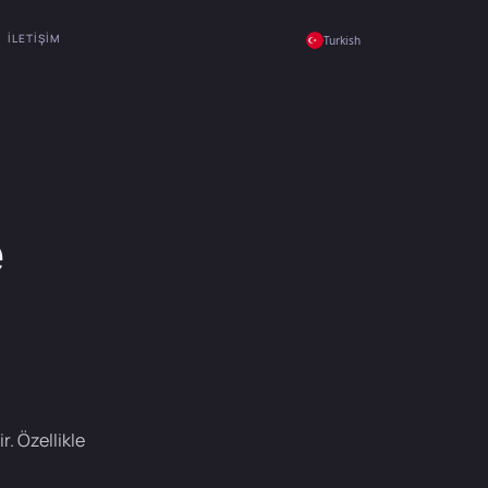
İLETIŞIM
Turkish
e
r. Özellikle