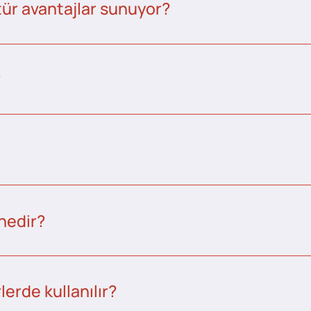
tür avantajlar sunuyor?
?
nedir?
erde kullanılır?