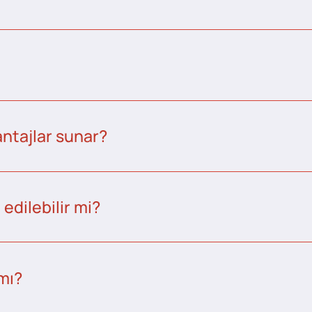
ntajlar sunar?
edilebilir mi?
 mı?