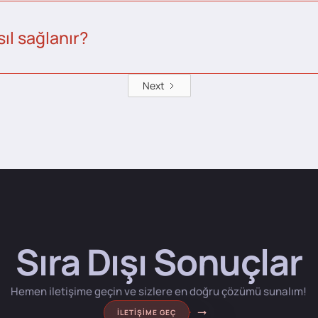
ıl sağlanır?
Next
Sıra Dışı Sonuçlar
Hemen iletişime geçin ve sizlere en doğru çözümü sunalım!
İLETIŞIME GEÇ