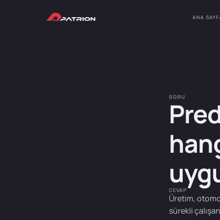
ANA SAYF
SORU
Pred
hang
uygu
CEVAP
Üretim, otomoti
sürekli çalışa