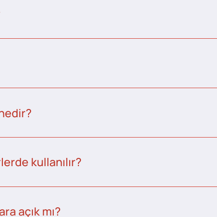
?
nedir?
erde kullanılır?
ara açık mı?