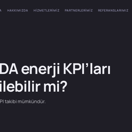
A
HAKKIMIZDA
HIZMETLERIMIZ
PARTNERLERIMIZ
REFERANSLARIMIZ
A enerji KPI’ları
ilebilir mi?
 KPI takibi mümkündür.