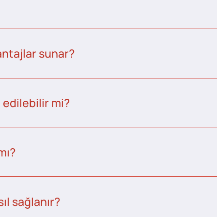
ntajlar sunar?
edilebilir mi?
 mı?
ıl sağlanır?