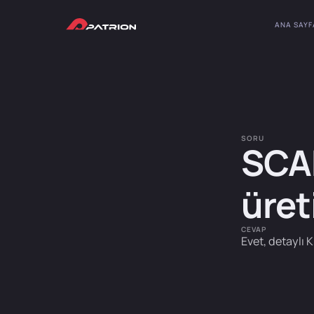
ANA SAYF
SORU
SCAD
üret
CEVAP
Evet, detaylı