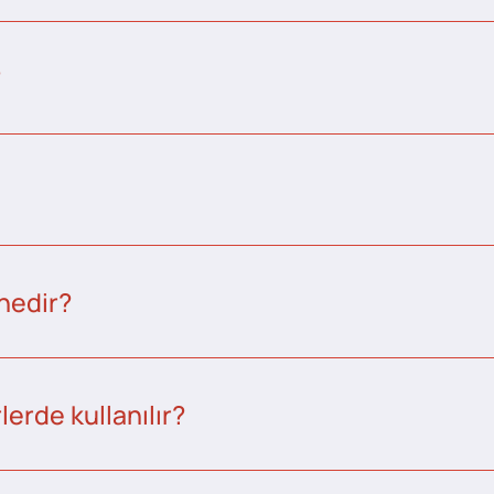
?
nedir?
erde kullanılır?