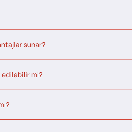
ntajlar sunar?
edilebilir mi?
 mı?