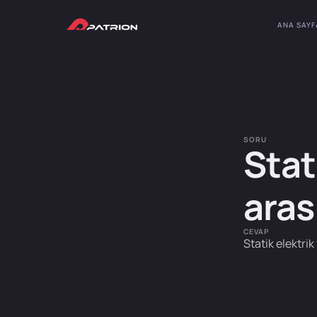
ANA SAYF
SORU
Stat
aras
CEVAP
Statik elektrik