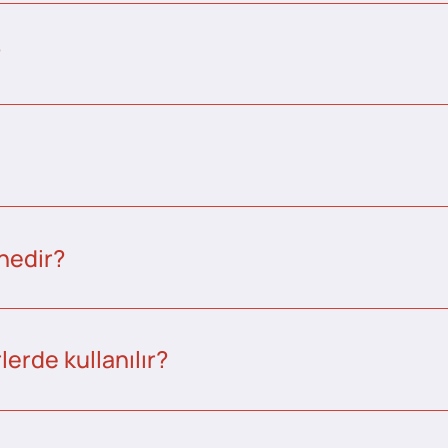
?
nedir?
erde kullanılır?