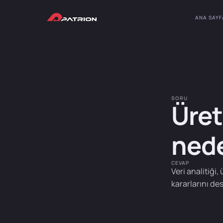
ANA SAYF
SORU
Üret
nede
CEVAP
Veri analitiği,
kararlarını des