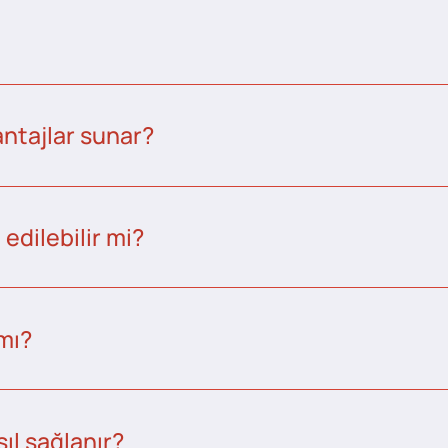
ntajlar sunar?
edilebilir mi?
 mı?
ıl sağlanır?